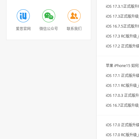
什么是分类备份、分类恢复？
批量刷机时什么是已绑定端口？
批量刷机时为什么要解绑端口？
爱思官网
微信公众号
联系我们
什么是固件缓存？
爱思助手导入铃声/音乐/视频失败怎么办？
爱思助手验机报告检测结果说明
爱思助手验机报告关于“有无卡贴”的说明
爱思助手验机报告关于“AppleID锁”和“序列号匹配”说明
如何删除爱思助手下载的壁纸？
iOS 11备忘录无法通过爱思助手导入和查看怎么办？
爱思助手下载的应用无法在AppStore更新？
爱思助手全备份恢复时提示“未找到文件”怎么办？
已连接到设备，但爱思助手没有识别设备？